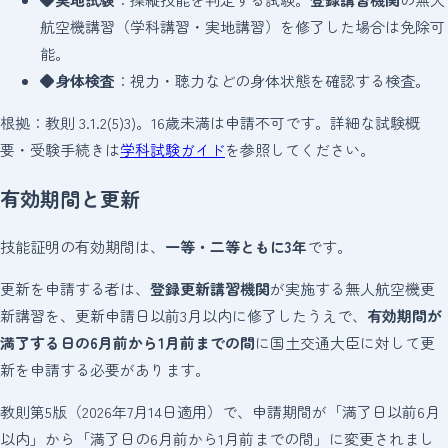
航空機講習（学科講習・実地講習）を修了した場合は免除可
能。
◆
身体検査
：視力・聴力などの身体状態を確認する検査。
根拠：教則 3.1.2(5)3)。16歳未満は申請不可です。詳細な試験概
要・受験手続きは
学科試験ガイド
を参照してください。
有効期間と更新
技能証明の有効期間は、
一等・二等ともに3年
です。
更新を申請する者は、
登録更新講習機関
が実施する無人航空機更
新講習を、更新申請日以前3月以内に修了したうえで、
有効期間が
満了する日の6月前から1月前までの間
に国土交通大臣に対して更
新を申請する必要があります。
教則第5版（2026年7月14日適用）で、申請期間が「満了日以前6月
以内」から「満了日の6月前から1月前までの間」に変更されまし