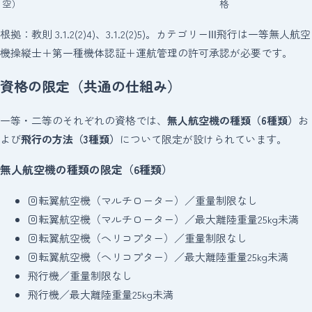
空）
格
根拠：教則 3.1.2(2)4)、3.1.2(2)5)。カテゴリーⅢ飛行は一等無人航空
機操縦士＋第一種機体認証＋運航管理の許可承認が必要です。
資格の限定（共通の仕組み）
一等・二等のそれぞれの資格では、
無人航空機の種類（6種類）
お
よび
飛行の方法（3種類）
について限定が設けられています。
無人航空機の種類の限定（6種類）
回転翼航空機（マルチローター）／重量制限なし
回転翼航空機（マルチローター）／最大離陸重量25kg未満
回転翼航空機（ヘリコプター）／重量制限なし
回転翼航空機（ヘリコプター）／最大離陸重量25kg未満
飛行機／重量制限なし
飛行機／最大離陸重量25kg未満