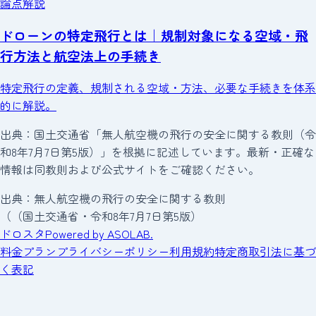
論点解説
ドローンの特定飛行とは｜規制対象になる空域・飛
行方法と航空法上の手続き
特定飛行の定義、規制される空域・方法、必要な手続きを体系
的に解説。
出典：国土交通省「無人航空機の飛行の安全に関する教則（令
和8年7月7日第5版）」を根拠に記述しています。最新・正確な
情報は同教則および公式サイトをご確認ください。
出典：無人航空機の飛行の安全に関する教則
（
（
国土交通省・令和8年7月7日第5版）
ドロスタ
Powered by ASOLAB.
料金プラン
プライバシーポリシー
利用規約
特定商取引法に基づ
く表記