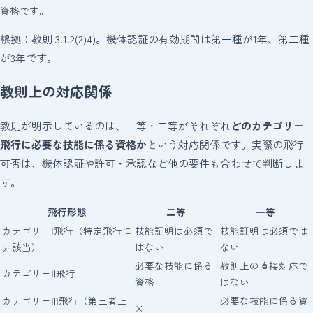
資格です。
根拠：教則 3.1.2(2)4)。機体認証の有効期間は第一種が1年、第二種
が3年です。
教則上の対応関係
教則が明示しているのは、一等・二等がそれぞれ
どのカテゴリー
飛行に必要な技能に係る資格か
という対応関係です。実際の飛行
可否は、機体認証や許可・承認など他の要件も合わせて判断しま
す。
飛行形態
二等
一等
カテゴリーⅠ飛行（特定飛行に
技能証明は必須で
技能証明は必須では
非該当）
はない
ない
必要な技能に係る
教則上の直接対応で
カテゴリーⅡ飛行
資格
はない
カテゴリーⅢ飛行（第三者上
必要な技能に係る資
×