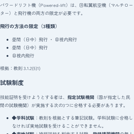
パワードリフト機（Powered-lift）は、回転翼航空機（マルチロー
ター）と飛行機の両方の限定が必要です。
飛行の方法の限定（3種類）
昼間（日中）飛行 ・ 目視内飛行
昼間（日中）飛行
目視内飛行
根拠：教則 3.1.2(5)1)
試験制度
技能証明を受けようとする者は、
指定試験機関
（国が指定した民
間の試験機関）が実施する次の3つに合格する必要があります。
◆
学科試験
：教則を根拠とする筆記試験。学科試験に合格し
なければ実地試験を受けることができません。
◆
実地試験
：操縦技能を判定する試験。
登録講習機関
の無人