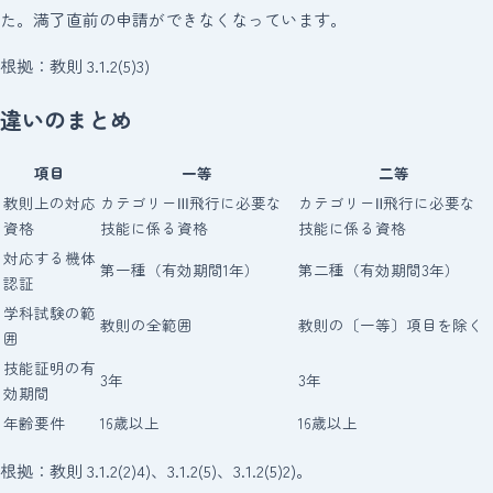
た。満了直前の申請ができなくなっています。
根拠：教則 3.1.2(5)3)
違いのまとめ
項目
一等
二等
教則上の対応
カテゴリーⅢ飛行に必要な
カテゴリーⅡ飛行に必要な
資格
技能に係る資格
技能に係る資格
対応する機体
第一種（有効期間1年）
第二種（有効期間3年）
認証
学科試験の範
教則の全範囲
教則の〔一等〕項目を除く
囲
技能証明の有
3年
3年
効期間
年齢要件
16歳以上
16歳以上
根拠：教則 3.1.2(2)4)、3.1.2(5)、3.1.2(5)2)。