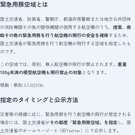
緊急用務空域とは
国土交通省、防衛省、警察庁、都道府県警察または地方公共団体
の消防機関その他の関係機関の使用する航空機のうち、
捜索、救
助その他の緊急用務を行う航空機の飛行の安全を確保
するため、
国土交通省が緊急用務を行う航空機が飛行する空域を指定したも
のです。
この空域では、原則、無人航空機の飛行が禁止されます。
重量
100g未満の模型航空機も飛行禁止の対象
となります。
根拠：教則 3.1.2(2)1)b.
指定のタイミングと公示方法
災害等の規模に応じ、緊急用務を行う航空機の飛行が想定される
場合には、国土交通省が
その都度「緊急用務空域」を指定
し、国
土交通省のホームページ・X（旧Twitter）にて公示します。