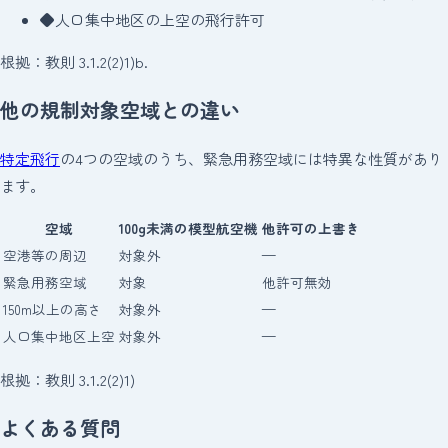
◆
人口集中地区の上空の飛行許可
根拠：教則 3.1.2(2)1)b.
他の規制対象空域との違い
特定飛行
の4つの空域のうち、緊急用務空域には特異な性質があり
ます。
空域
100g未満の模型航空機
他許可の上書き
空港等の周辺
対象外
—
緊急用務空域
対象
他許可無効
150m以上の高さ
対象外
—
人口集中地区上空
対象外
—
根拠：教則 3.1.2(2)1)
よくある質問