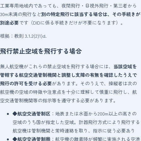
工業専用地域内であっても、夜間飛行・目視外飛行・第三者から
30m未満の飛行など
別の特定飛行に該当する場合は、その手続きが
別途必要
です（DIDに係る手続きだけが不要になります）。
根拠：教則 3.1.2(2)1)d.
飛行禁止空域を飛行する場合
無人航空機がこれらの禁止空域を飛行する場合には、
当該空域を
管轄する航空交通管制機関と調整し支障の有無を確認したうえで
飛行の許可を受ける必要
があります。そのうえで、操縦者は次の
航空機の空域の特徴や注意点を十分に理解して慎重に飛行し、航
空交通管制機関等の指示等を遵守する必要があります。
◆
航空交通管制区
：地表または水面から200m以上の高さの
空域のうち国が指定した空域。計器飛行方式により飛行する
航空機は管制機関と常時連絡を取り、指示に従う必要あり
◆
航空交通管制圏
：航空機の離着陸が頻繁に実施される空港