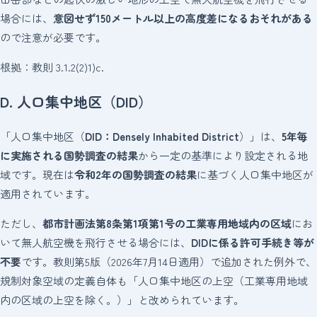
場合には、
意図せず150メートル以上の高度差になるおそれがある
ので注意が必要です。
根拠：教則 3.1.2(2)1)c.
D. 人口集中地区（DID）
「人口集中地区（
DID：Densely Inhabited District
）」は、
5年毎
に実施される国勢調査の結果
から一定の基準により設定される地
域です。現在は
令和2年の国勢調査の結果
に基づく人口集中地区が
適用されています。
ただし、
都市計画法第8条第1項第1号の工業専用地域内の区域
にお
いて無人航空機を飛行させる場合には、
DIDに係る許可手続き等が
不要
です。教則第5版（2026年7月14日適用）で追加された例外で、
規制対象空域の定義自体も「人口集中地区の上空（工業専用地域
内の区域の上空を除く。）」と改められています。