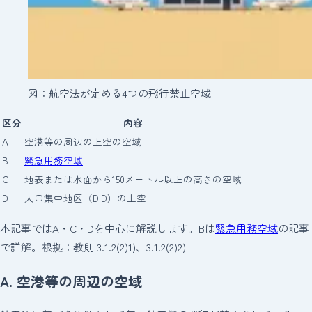
図：航空法が定める4つの飛行禁止空域
区分
内容
A
空港等の周辺の上空の空域
B
緊急用務空域
C
地表または水面から150メートル以上の高さの空域
D
人口集中地区（DID）の上空
本記事ではA・C・Dを中心に解説します。Bは
緊急用務空域
の記事
で詳解。根拠：教則 3.1.2(2)1)、3.1.2(2)2)
A. 空港等の周辺の空域