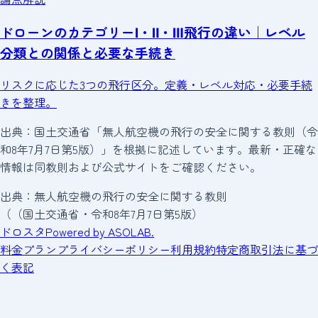
ドローンのカテゴリーⅠ・Ⅱ・Ⅲ飛行の違い｜レベル
分類との関係と必要な手続き
リスクに応じた3つの飛行区分。定義・レベル対応・必要手続
きを整理。
出典：国土交通省「無人航空機の飛行の安全に関する教則（令
和8年7月7日第5版）」を根拠に記述しています。最新・正確な
情報は同教則および公式サイトをご確認ください。
出典：無人航空機の飛行の安全に関する教則
（
（
国土交通省・令和8年7月7日第5版）
ドロスタ
Powered by ASOLAB.
料金プラン
プライバシーポリシー
利用規約
特定商取引法に基づ
く表記