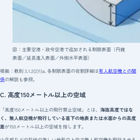
図：主要空港・政令空港で追加される制限表面（円錐
表面／延長進入表面／外側水平表面）
根拠：教則 3.1.2(2)1)a. 各制限表面の役割詳細は
有人航空機との関
係
の解説も参照。
C. 高度150メートル以上の空域
「高度150メートル以上の飛行禁止空域」とは、
海抜高度ではな
く、無人航空機が飛行している直下の地表または水面からの高度
差
が150メートル以上の空域を指します。
山岳部などの起伏の激しい地形の上空で無人航空機を飛行させる